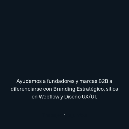
Ayudamos a fundadores y marcas B2B a
diferenciarse con Branding Estratégico, sitios
en Webflow y Diseño UX/UI.
T
r
a
b
a
j
e
m
o
s
j
u
n
t
o
s