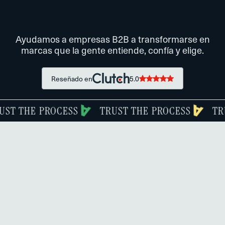
Ayudamos a empresas B2B a transformarse en
marcas que la gente entiende, confía y elige.
Reseñado en
5.0
ESS
TRUST THE PROCESS
TRUST THE PROC